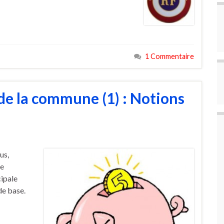
1 Commentaire
e la commune (1) : Notions
us,
de
cipale
de base.