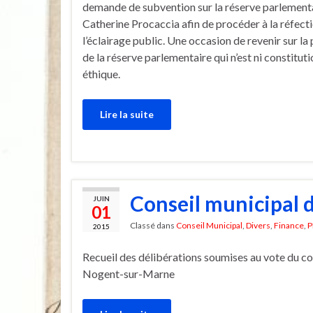
demande de subvention sur la réserve parlement
Catherine Procaccia afin de procéder à la réfect
l’éclairage public. Une occasion de revenir sur la
de la réserve parlementaire qui n’est ni constitutio
éthique.
Lire la suite
Conseil municipal d
JUIN
01
Classé dans
Conseil Municipal
,
Divers
,
Finance
,
P
2015
Recueil des délibérations soumises au vote du co
Nogent-sur-Marne