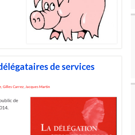
élégataires de services
e
,
Gilles Carrez
,
Jacques Martin
public de
014.