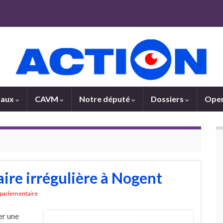
paux
CAVM
Notre député
Dossiers
Open
ire irrégulière à Nogent
parlementaire
er une