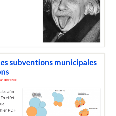
 les subventions municipales
ons
ransparence
ales afin
 En effet,
que
ichier PDF