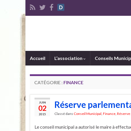
Accueil
L’association
Conseils Munici
CATÉGORIE :
FINANCE
Réserve parlementa
JUIN
02
Classé dans
Conseil Municipal
,
Finance
,
Réserve 
2015
Le conseil municipal a autorisé le maire à effectu