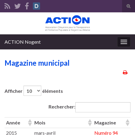
Tog
sear
Search for:
for
ACTION Nogent
Togg
navig
Magazine municipal
Afficher
éléments
Rechercher:
Année
Mois
Magazine
2015
mars-avril
Numéro 94