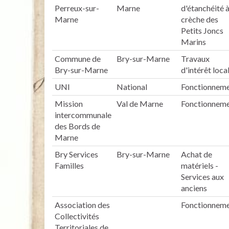
Perreux-sur-
Marne
d'étanchéité à
Marne
crèche des
Petits Joncs
Marins
Commune de
Bry-sur-Marne
Travaux
Bry-sur-Marne
d'intérêt loca
UNI
National
Fonctionnem
Mission
Val de Marne
Fonctionnem
intercommunale
des Bords de
Marne
Bry Services
Bry-sur-Marne
Achat de
Familles
matériels -
Services aux
anciens
Association des
Fonctionnem
Collectivités
Territoriales de