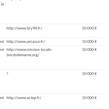
 la
http://www.bry94.fr/
50 000 €
l
ent
http://www.uni.asso.fr/
10 000 €
ent
http://www.mission-locale-
10 000 €
bordsdemarne.org/
?
10 000 €
ent
http://www.actep.fr/
10 000 €