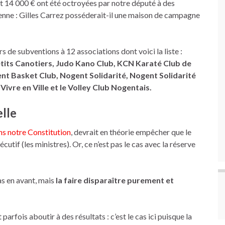
nt 14 000 € ont été octroyées par notre député à des
renne : Gilles Carrez posséderait-il une maison de campagne
de subventions à 12 associations dont voici la liste :
etits Canotiers, Judo Kano Club, KCN Karaté Club de
nt Basket Club, Nogent Solidarité, Nogent Solidarité
Vivre en Ville et le Volley Club Nogentais.
lle
ns notre Constitution
, devrait en théorie empêcher que le
écutif (les ministres). Or, ce n’est pas le cas avec la réserve
as en avant, mais
la faire disparaître purement et
rfois aboutir à des résultats : c’est le cas ici puisque la