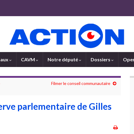
paux
CAVM
Notre député
Dossiers
Open
é
Filmer le conseil communautaire
serve parlementaire de Gilles