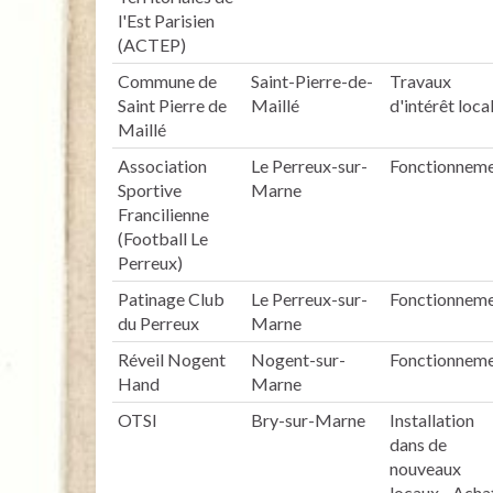
l'Est Parisien
(ACTEP)
Commune de
Saint-Pierre-de-
Travaux
Saint Pierre de
Maillé
d'intérêt loca
Maillé
Association
Le Perreux-sur-
Fonctionnem
Sportive
Marne
Francilienne
(Football Le
Perreux)
Patinage Club
Le Perreux-sur-
Fonctionnem
du Perreux
Marne
Réveil Nogent
Nogent-sur-
Fonctionnem
Hand
Marne
OTSI
Bry-sur-Marne
Installation
dans de
nouveaux
locaux - Acha