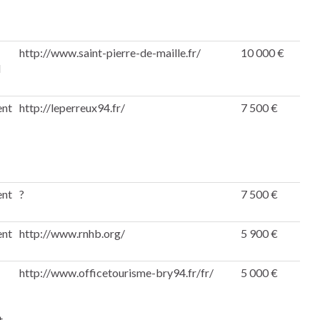
http://www.saint-pierre-de-maille.fr/
10 000 €
l
ent
http://leperreux94.fr/
7 500 €
ent
?
7 500 €
ent
http://www.rnhb.org/
5 900 €
http://www.officetourisme-bry94.fr/fr/
5 000 €
t