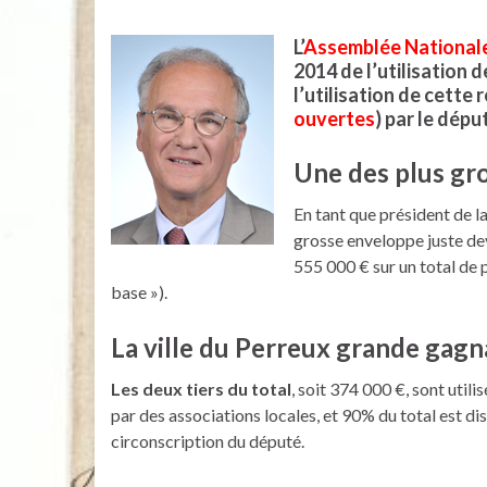
L’
Assemblée National
2014 de l’utilisation d
l’utilisation de cette
ouvertes
) par le dépu
Une des plus gr
En tant que président de l
grosse enveloppe juste dev
555 000 € sur un total de
base »).
La ville du Perreux grande gag
Les deux tiers du total
, soit 374 000 €, sont util
par des associations locales, et 90% du total est d
circonscription du député.