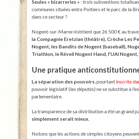
Seules « bizarreries »
: trois subventions totalisa
communes situées entre Poitiers et le parc de la B
dans ce secteur ?
Nogent-sur-Marne n’obtient que 26 500 € au travers 
la Compagnie Eretzian (théâtre), Crèche Les P
Nogent, les Bandits de Nogent (baseball), Noge
Triathlon, le Réveil Nogent Hand, l’UAI Nogent, 
Une pratique anticonstitutionne
La séparation des pouvoirs
, pourtant
inscrite da
pouvoir législatif (les députés) ne se substitue à l’ex
parlementaire.
La transparence de sa distribution a été un grand p
simplement serait mieux
.
Notons que les actions de simples citoyens peuvent pa