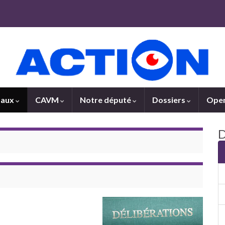
paux
CAVM
Notre député
Dossiers
Open
D