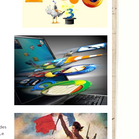
odes
Le