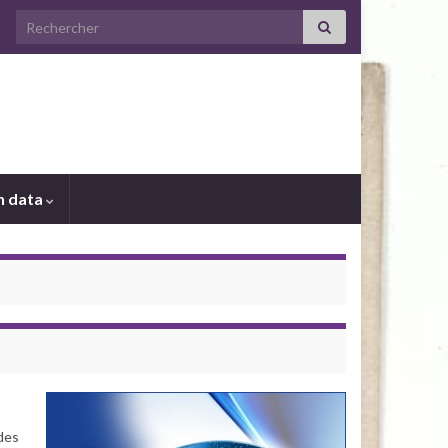
Search for:
 data
 des