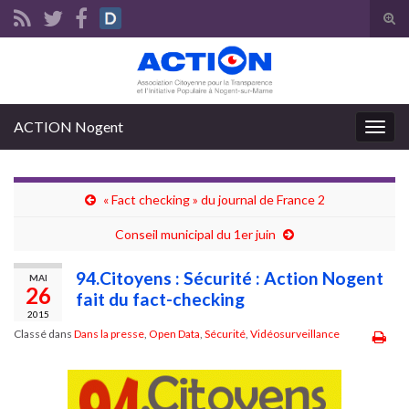
Tog
sear
Search for:
for
ACTION Nogent
Togg
navig
« Fact checking » du journal de France 2
Conseil municipal du 1er juin
94.Citoyens : Sécurité : Action Nogent
MAI
26
fait du fact-checking
2015
Classé dans
Dans la presse
,
Open Data
,
Sécurité
,
Vidéosurveillance