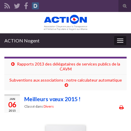
Tog
sear
Search for:
for
ACTION Nogent
Togg
navig
Rapports 2013 des délégataires de services publics de la
CAVM
Subventions aux associations : notre calculateur automatique
Meilleurs vœux 2015 !
JAN
06
Classé dans
Divers
2015